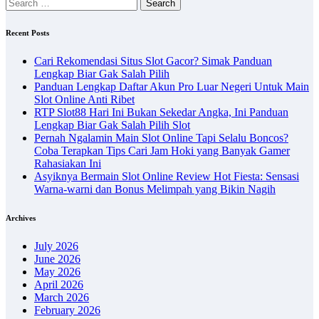
Search
for:
Recent Posts
Cari Rekomendasi Situs Slot Gacor? Simak Panduan
Lengkap Biar Gak Salah Pilih
Panduan Lengkap Daftar Akun Pro Luar Negeri Untuk Main
Slot Online Anti Ribet
RTP Slot88 Hari Ini Bukan Sekedar Angka, Ini Panduan
Lengkap Biar Gak Salah Pilih Slot
Pernah Ngalamin Main Slot Online Tapi Selalu Boncos?
Coba Terapkan Tips Cari Jam Hoki yang Banyak Gamer
Rahasiakan Ini
Asyiknya Bermain Slot Online Review Hot Fiesta: Sensasi
Warna-warni dan Bonus Melimpah yang Bikin Nagih
Archives
July 2026
June 2026
May 2026
April 2026
March 2026
February 2026