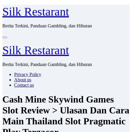
Skip
Silk Restarant
to
content
Berita Terkini, Panduan Gambling, dan Hiburan
Silk Restarant
Berita Terkini, Panduan Gambling, dan Hiburan
Privacy Policy
About us
Contact us
Cash Mine Skywind Games
Slot Review > Ulasan Dan Cara
Main Thailand Slot Pragmatic