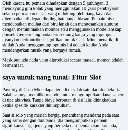
Oleh karena itu pemain dihadapkan dengan 5 gulungan, 3
mendayung gim kotak yang menggunakan 10 garis pembayaran
selama permainan dasar, yang didukung oleh tiang kayu dan
ditempatkan di depan dinding batu tanpa hiasan. Pemain bisa
mendapatkan melihat dari biru langit dan mengesankan gunung
dengan meminimalkan monitor atau menggunakan mode lanskap
ponsel. Gemerincing nada dari seorang banjo yang dipimpin
nyanyian berkontribusi signifikan untuk Cash Mine menarik; di
sinilah Anda menggantung optimis Ini adalah ketika Anda
mendengarkan musik yang bergaya rumah.
Meskipun ada nada yang diproduksi secara massal, momen adalah
bermanfaat.
saya untuk uang tunai: Fitur Slot
Paydirty di Cash Mine dapat terjadi di salah satu dari dua teknik.
Salah satunya memiliki metode untuk mengumpulkan dana, seperti
di tipe aktivitas. Tanpa biaya berputar, di sisi lain, ditingkatkan
ketika spesifik karakter dikumpulkan.
Saat si solo yang meriah bergigi penambang mendarat pada saat
yang sama dengan duit tanda, dia mengumpulkan pemain
signifikansi. Tiga jenis yang berbeda dari pendapatan ikon ada,