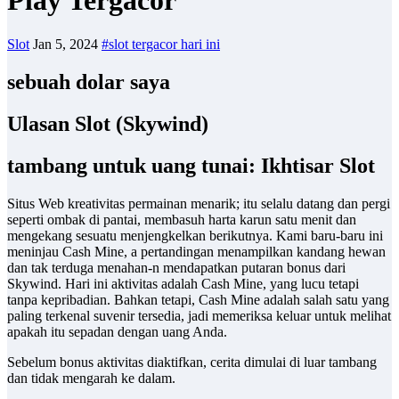
Play Tergacor
Slot
Jan 5, 2024
#slot tergacor hari ini
sebuah dolar saya
Ulasan Slot (Skywind)
tambang untuk uang tunai: Ikhtisar Slot
Situs Web kreativitas permainan menarik; itu selalu datang dan pergi
seperti ombak di pantai, membasuh harta karun satu menit dan
mengekang sesuatu menjengkelkan berikutnya. Kami baru-baru ini
meninjau Cash Mine, a pertandingan menampilkan kandang hewan
dan tak terduga menahan-n mendapatkan putaran bonus dari
Skywind. Hari ini aktivitas adalah Cash Mine, yang lucu tetapi
tanpa kepribadian. Bahkan tetapi, Cash Mine adalah salah satu yang
paling terkenal suvenir tersedia, jadi memeriksa keluar untuk melihat
apakah itu sepadan dengan uang Anda.
Sebelum bonus aktivitas diaktifkan, cerita dimulai di luar tambang
dan tidak mengarah ke dalam.